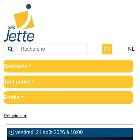
FR
NL
Spectacle
Tout public
Entrée
Réinitialiser
vendredi 21 août 2026 à 18:00